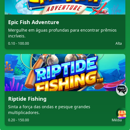
Epic Fish Adventure
Mergulhe em águas profundas para encontrar prêmios
incríveis.
0.10 - 100.00
Alta
Riptide Fishing
Sinta a força das ondas e pesque grandes
multiplicadores.
0.20 - 150.00
Média