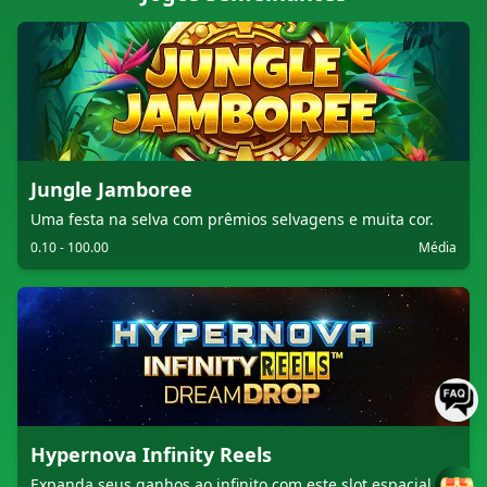
Jungle Jamboree
Uma festa na selva com prêmios selvagens e muita cor.
0.10 - 100.00
Média
Hypernova Infinity Reels
Expanda seus ganhos ao infinito com este slot espacial.