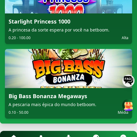
Starlight Princess 1000
A princesa da sorte espera por você na betboom.
0.20 - 100.00
Alta
Big Bass Bonanza Megaways
A pescaria mais épica do mundo betboom.
0.10 - 50.00
Média